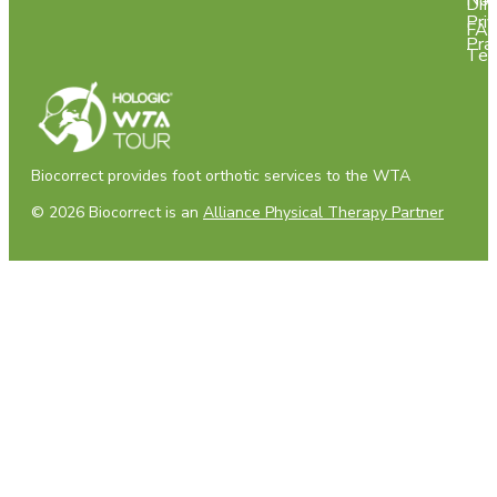
Not
Dif
Pri
FA
Pra
Tes
Biocorrect provides foot orthotic services to the WTA
© 2026 Biocorrect is an
Alliance Physical Therapy Partner